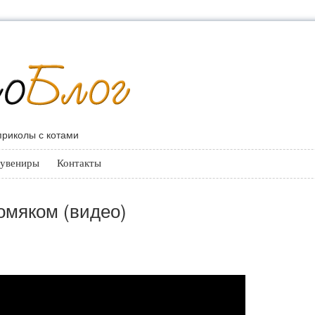
 приколы с котами
увениры
Контакты
хомяком (видео)