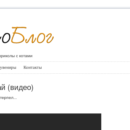
 приколы с котами
увениры
Контакты
ай (видео)
терпел...