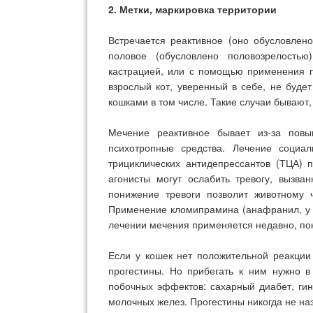
2. Метки, маркировка территории
Встречается реактивное (оно обусловлен
половое (обусловлено половозрелость
кастрацией, или с помощью применения п
взрослый кот, уверенный в себе, не буде
кошками в том числе. Такие случаи бывают,
Мечение реактивное бывает из-за повы
психотропные средства. Лечение социа
трициклических антидепрессантов (ТЦА) 
агонисты могут ослабить тревогу, вызв
понижение тревоги позволит животному 
Применение кломипрамина (анафранил, у н
лечении мечения применяется недавно, пок
Если у кошек нет положительной реакции
прогестины. Но прибегать к ним нужно в
побочных эффектов: сахарный диабет, гин
молочных желез. Прогестины никогда не н