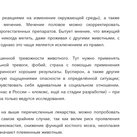
о реакциями на изменение окружающей среды), а также
ю) мечение. Мечение половое можно скорректировать
рогестагенных препаратов. Бытует мнение, что вяжущий
т никогда метить, даже проживая с другими животными, с
 однако это чаще является исключением из правил.
шенной тревожности животного. Тут нужно применять
льной тревоги, фобий, страха с помощью применения
приносит хорошие результаты. Буспирон, а также другие
анную ощущениями опасности в определённой ситуации;
чувствовать себя адекватным в социальном отношении.
ас в России – кломэкс, ещё на стадии разработки) – при
а только ведутся исследования.
 на выше перечисленные лекарства, можно попробовать
 самом крайнем случае, так как велик риск проявления
екомастия, снижение функций костного мозга, неоплазия
азначают племенным животным.