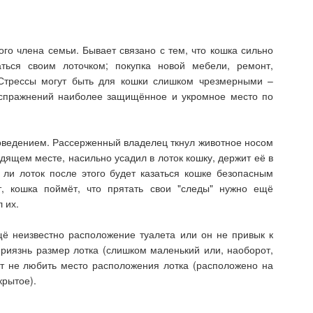
го члена семьи. Бывает связано с тем, что кошка сильно
аться своим лоточком; покупка новой мебели, ремонт,
 Стрессы могут быть для кошки слишком чрезмерными –
испражнений наиболее защищённое и укромное место по
оведением. Рассерженный владелец ткнул животное носом
дящем месте, насильно усадил в лоток кошку, держит её в
 ли лоток после этого будет казаться кошке безопасным
т, кошка поймёт, что прятать свои "следы" нужно ещё
л их.
щё неизвестно расположение туалета или он не привык к
риязнь размер лотка (слишком маленький или, наоборот,
ет не любить место расположения лотка (расположено на
крытое).